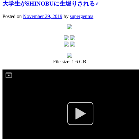
大学生がSHINOBUに生堀りされる♂
Posted on
November 29, 2019
by
supergenma
File size: 1.6 GB