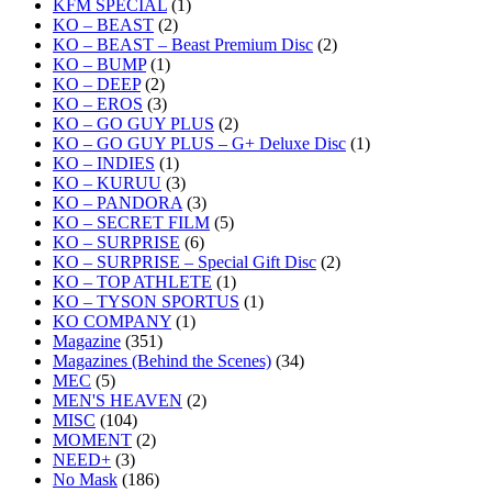
KFM SPECIAL
(1)
KO – BEAST
(2)
KO – BEAST – Beast Premium Disc
(2)
KO – BUMP
(1)
KO – DEEP
(2)
KO – EROS
(3)
KO – GO GUY PLUS
(2)
KO – GO GUY PLUS – G+ Deluxe Disc
(1)
KO – INDIES
(1)
KO – KURUU
(3)
KO – PANDORA
(3)
KO – SECRET FILM
(5)
KO – SURPRISE
(6)
KO – SURPRISE – Special Gift Disc
(2)
KO – TOP ATHLETE
(1)
KO – TYSON SPORTUS
(1)
KO COMPANY
(1)
Magazine
(351)
Magazines (Behind the Scenes)
(34)
MEC
(5)
MEN'S HEAVEN
(2)
MISC
(104)
MOMENT
(2)
NEED+
(3)
No Mask
(186)