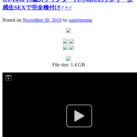
感生SEXで完全種付け♂×♂
Posted on
November 30, 2019
by
supergenma
File size: 1.4 GB