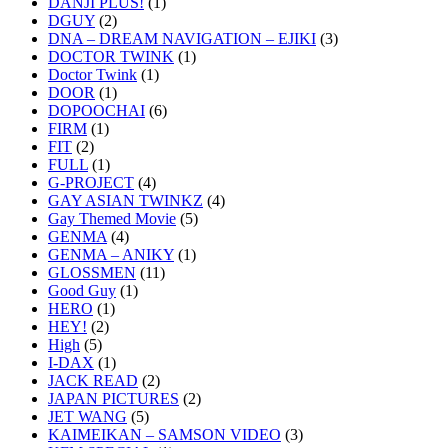
DANJI PLUS!
(1)
DGUY
(2)
DNA – DREAM NAVIGATION – EJIKI
(3)
DOCTOR TWINK
(1)
Doctor Twink
(1)
DOOR
(1)
DOPOOCHAI
(6)
FIRM
(1)
FIT
(2)
FULL
(1)
G-PROJECT
(4)
GAY ASIAN TWINKZ
(4)
Gay Themed Movie
(5)
GENMA
(4)
GENMA – ANIKY
(1)
GLOSSMEN
(11)
Good Guy
(1)
HERO
(1)
HEY!
(2)
High
(5)
I-DAX
(1)
JACK READ
(2)
JAPAN PICTURES
(2)
JET WANG
(5)
KAIMEIKAN – SAMSON VIDEO
(3)