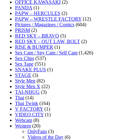
OFFICE KAWASAKI
(2)
PANDA
(1)
PAPW – HERCULES
(2)
PAPW – WRESTLE FACTORY
(12)
Pictures / Magazines / Comics
(604)
PRISM
(2)
RED SKY – BRAVO
(5)
RED SKY – OUT LAW, BOLT
(2)
RISE & BUMPER
(1)
Sex Cam / Spy Cam / Self Cam
(1,426)
Sex Clips
(537)
Sex Tape
(551)
SNAKE PLUS
(1)
STAGE
(3)
Style Men
(82)
Style Men X
(22)
TAI-NHUG
(3)
Thai
(14)
Thai Twink
(164)
V FACTORY
(1)
VIDEO CITY
(1)
Webcam
(8)
Western
(20)
OnlyFans
(3)
Videos of the Day
(6)