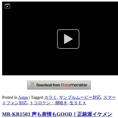
Posted in
Asian
|
Tagged
カラミ
,
サンプルムービー対応
,
スマー
トフォン対応
,
トコロテン・潮噴き
,
生ＳＥＸ
MR-KR1503 声も表情もGOOD！正統派イケメン