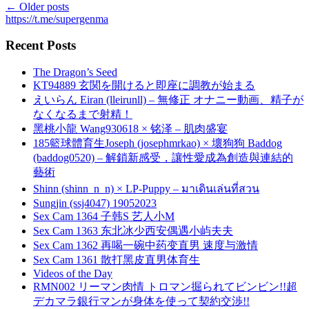
←
Older posts
https://t.me/supergenma
Recent Posts
The Dragon’s Seed
KT94889 玄関を開けると即座に調教が始まる
えいらん Eiran (lleirunll) – 無修正 オナニー動画、精子が
なくなるまで射精！
黑桃小龍 Wang930618 × 铭泽 – 肌肉盛宴
185籃球體育生Joseph (josephmrkao) × 壞狗狗 Baddog
(baddog0520) – 解鎖新感受，讓性愛成為創造與連結的
藝術
Shinn (shinn_n_n) × LP-Puppy – มาเดินเล่นที่สวน
Sungjin (ssj4047) 19052023
Sex Cam 1364 子韩S 艺人小M
Sex Cam 1363 东北冰少西安偶遇小屿夫夫
Sex Cam 1362 再喝一碗中药变直男 速度与激情
Sex Cam 1361 散打黑皮直男体育生
Videos of the Day
RMN002 リーマン肉情 トロマン掘られてビンビン!!超
デカマラ銀行マンが身体を使って契約交渉!!