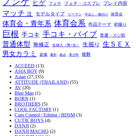
ノンケ
ヒゲ
フェチ・コスプレ
プレイ内容
フェチ
マッチョ
モデルタイプ
体育会
リーマン
中出し・種付け
体育会系
体育会・青年系
作品テーマ
初撮り
巨根
手コキ・バイブ
手コキ
普通・スジ筋
普通体型
生ＳＥＸ
生掘り
無修正
生挿入（男×女）
男女カラミ
複数
盗撮
素朴
絡み
美少年
ACCEED
(13)
ASIA BOY
(9)
Asian
(27,335)
ATTITUDE (THAILAND)
(55)
AV
(20)
Blue Man
(1)
BORN
(1)
BROTHERS
(5)
COOL FACTORY
(1)
Cum Control / Edging / BDSM
(3)
CUTIE BOYS
(4)
DANJI
(2)
DANJI MACHO
(2)