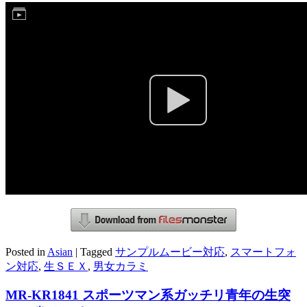
Posted in
Asian
|
Tagged
サンプルムービー対応
,
スマートフォ
ン対応
,
生ＳＥＸ
,
男女カラミ
MR-KR1841 スポーツマン系ガッチリ青年の生突