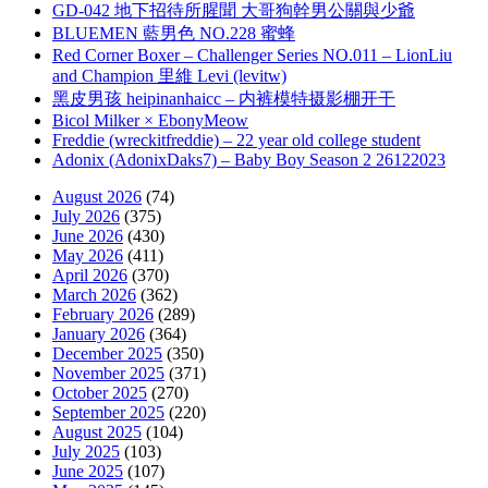
GD-042 地下招待所腥聞 大哥狗幹男公關與少爺
BLUEMEN 藍男色 NO.228 蜜蜂
Red Corner Boxer – Challenger Series NO.011 – LionLiu
and Champion 里維 Levi (levitw)
黑皮男孩 heipinanhaicc – 内裤模特摄影棚开干
Bicol Milker × EbonyMeow
Freddie (wreckitfreddie) – 22 year old college student
Adonix (AdonixDaks7) – Baby Boy Season 2 26122023
August 2026
(74)
July 2026
(375)
June 2026
(430)
May 2026
(411)
April 2026
(370)
March 2026
(362)
February 2026
(289)
January 2026
(364)
December 2025
(350)
November 2025
(371)
October 2025
(270)
September 2025
(220)
August 2025
(104)
July 2025
(103)
June 2025
(107)