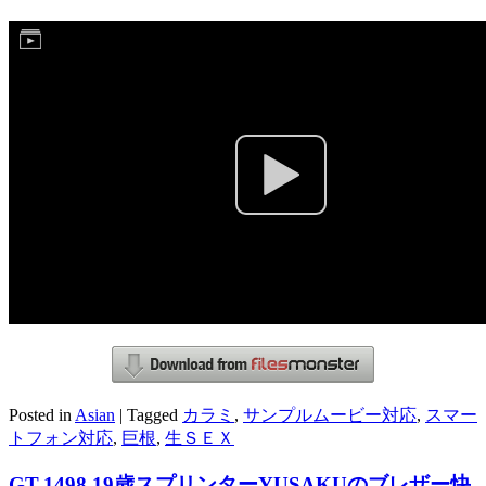
Posted in
Asian
|
Tagged
カラミ
,
サンプルムービー対応
,
スマー
トフォン対応
,
巨根
,
生ＳＥＸ
GT-1498 19歳スプリンターYUSAKUのブレザー快