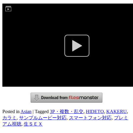
Posted in
Asian
|
Tagged
3P・複数・乱交
,
HIDETO
,
KAKERU
,
カラミ
,
サンプルムービー対応
,
スマートフォン対応
,
プレミ
アム視聴
,
生ＳＥＸ