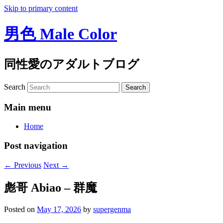
Skip to primary content
男色 Male Color
同性愛のアダルトブログ
Search
Main menu
Home
Post navigation
←
Previous
Next
→
彪哥 Abiao – 群魔
Posted on
May 17, 2026
by
supergenma