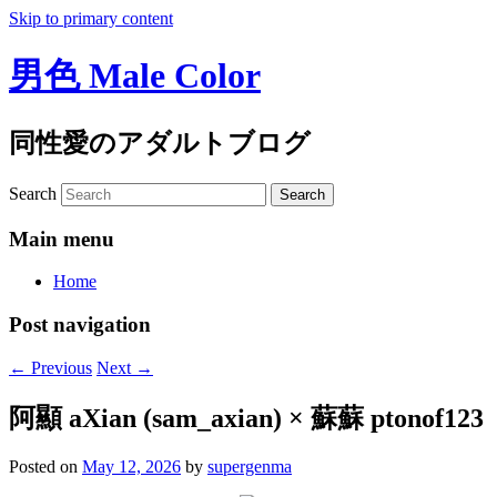
Skip to primary content
男色 Male Color
同性愛のアダルトブログ
Search
Main menu
Home
Post navigation
←
Previous
Next
→
阿顯 aXian (sam_axian) × 蘇蘇 ptonof123
Posted on
May 12, 2026
by
supergenma