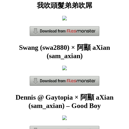
我吹頭髮弟弟吹屌
Swang (swa2880) × 阿顯 aXian
(sam_axian)
Dennis @ Gaytopia × 阿顯 aXian
(sam_axian) – Good Boy