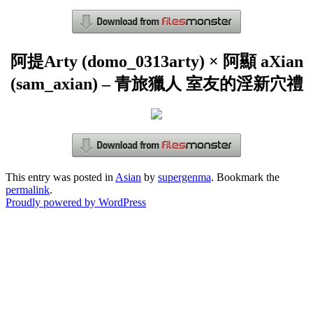
阿提Arty (domo_0313arty) × 阿顯 aXian
(sam_axian) – 青旅獵人 室友的淫新穴禮
This entry was posted in
Asian
by
supergenma
. Bookmark the
permalink
.
Proudly powered by WordPress