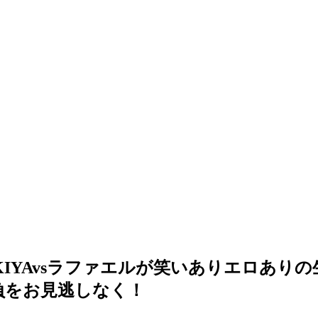
！YUKIYAvsラファエルが笑いありエロ
勝負をお見逃しなく！