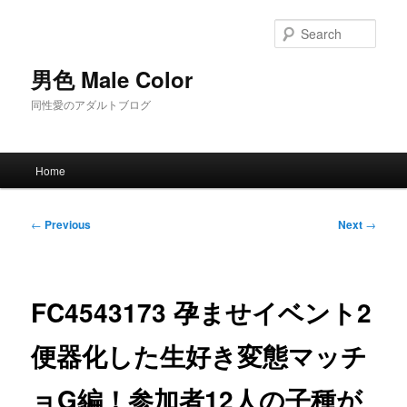
Skip
to
Sear
primary
content
男色 Male Color
同性愛のアダルトブログ
Main
Home
menu
Post
←
Previous
Next
→
navigation
FC4543173 孕ませイベント2
便器化した生好き変態マッチ
ョG編！参加者12人の子種が