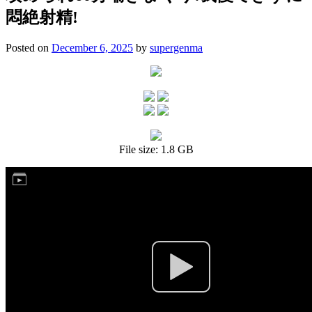
悶絶射精!
Posted on
December 6, 2025
by
supergenma
File size: 1.8 GB