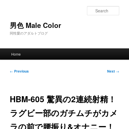
Skip
to
Sear
primary
content
男色 Male Color
同性愛のアダルトブログ
Main
Home
menu
Post
←
Previous
Next
→
navigation
HBM-605 驚異の2連続射精！
ラグビー部のガチムチがカメ
ラの前で腰振り&オナニー！