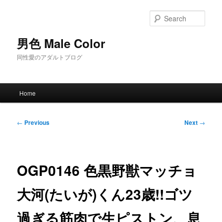
Skip
to
Sear
primary
content
男色 Male Color
同性愛のアダルトブログ
Main
Home
menu
Post
←
Previous
Next
→
navigation
OGP0146 色黒野獣マッチョ
大河(たいが)くん23歳!!ゴツ
過ぎる筋肉で生ピストン、息