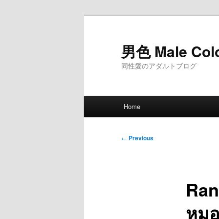
Skip
to
primary
男色 Male Col
content
同性愛のアダルトブログ
Main
Home
menu
Post
←
Previous
navigation
Ran
หมอย