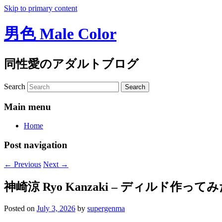
Skip to primary content
男色 Male Color
同性愛のアダルトブログ
Search
Main menu
Home
Post navigation
←
Previous
Next
→
神崎涼 Ryo Kanzaki – ディルド作って
Posted on
July 3, 2026
by
supergenma